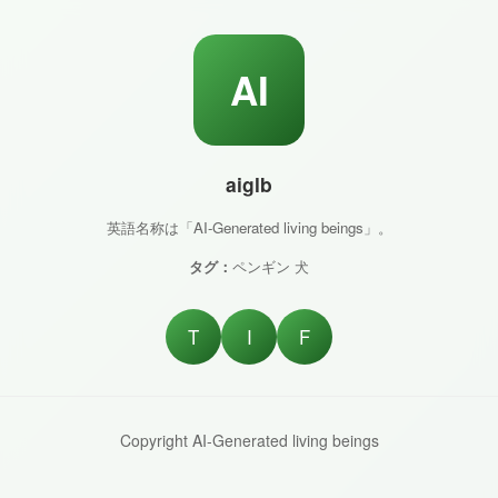
AI
aiglb
英語名称は「AI-Generated living beings」。
タグ：
ペンギン 犬
T
I
F
Copyright AI-Generated living beings