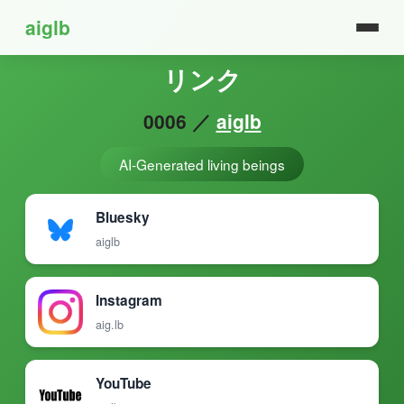
aiglb
リンク
0006 ／
aiglb
AI-Generated living beings
Bluesky
aiglb
Instagram
aig.lb
YouTube